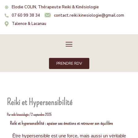
Aller
Elodie COLIN, Thérapeute Reiki & Kinésiologie
au
07 60 99 38 34
contact.reiki.kinesiologie@gmail.com
contenu
Talence & Lacanau
Menu
PRENDRE RDV
Reiki et Hypersensibilité
Par
reiki kinesiologie
/
2 septembre 2025
Reiki et hypersensibilité : apaiser ses émotions et retrouver son équilibre
Être hypersensible est une force, mais aussi un véritable